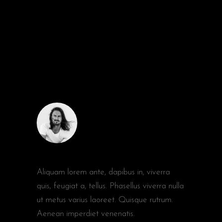
COMMENTS
JESSE COX
Aliquam lorem ante, dapibus in, viverra
quis, feugiat a, tellus. Phasellus viverra nulla
ut metus varius laoreet. Quisque rutrum.
Aenean imperdiet venenatis.