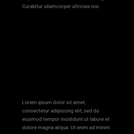
Curabitur ullamcorper ultricies nisi.
«It may be a timely film, but
it is its timelessness, as well
as its depths of
compassion, that qualify it
as a great one.»
Lorem ipsum dolor sit amet,
consectetur adipiscing elit, sed do
eiusmod tempor incididunt ut labore et
dolore magna aliqua. Ut enim ad minim