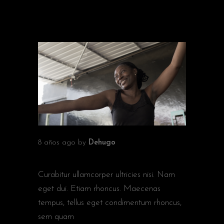
RELATED ARTICLES
8 años ago
by
Dehugo
ROUGUI CAMARA
Curabitur ullamcorper ultricies nisi. Nam
eget dui. Etiam rhoncus. Maecenas
tempus, tellus eget condimentum rhoncus,
sem quam