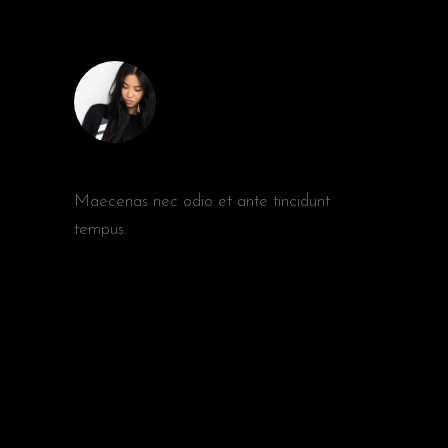
REPLY
AMBER WEBB
Maecenas nec odio et ante tincidunt
tempus.
REPLY
POST A COMMENT