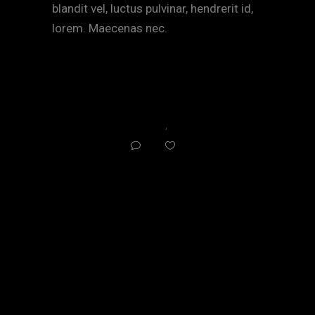
blandit vel, luctus pulvinar, hendrerit id,
lorem. Maecenas nec.
Director
,
Film
2
0
PREV ARTICLE
NEXT ARTICLE